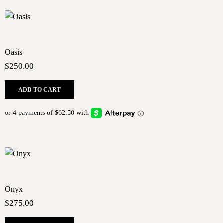
Oasis
$
250.00
ADD TO CART
Onyx
$
275.00